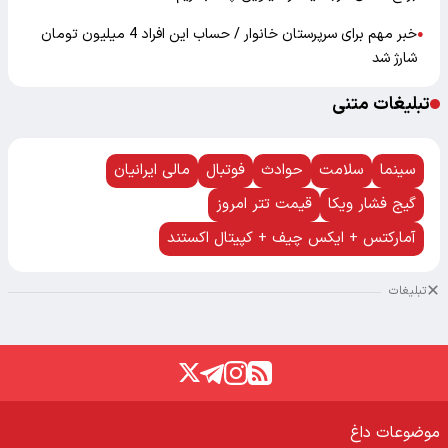
خبر مهم برای سرپرستان خانوار / حساب این افراد 4 میلیون تومان
●
شارژ شد
تبلیغات متنی
سینما
سلامت
حوادث
فوتبال
مالی ایرانیان
گیج فشار ویکا
قیمت تتر امروز
آمارکتس + ایکس چیف + کپیتال اکستند
تبلیغات
موضوعات داغ