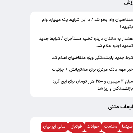
زش
تقاضیان وام بخوانند / با این شرایط یک میلیارد وام
گیرید !
شدار به مالکان درباره تخلیه مستأجران / شرایط جدید
مدید اجاره اعلام شد
رط جدید بازنشستگی ویژه متقاضیان اعلام شد
بر مهم بانک مرکزی برای مشتریانش + جزئیات
مبلغ ۴ میلیون و ۲۵۰ هزار تومان برای این گروه
ازنشستگان واریز شد
لیغات متنی
سینما
سلامت
حوادث
فوتبال
مالی ایرانیان