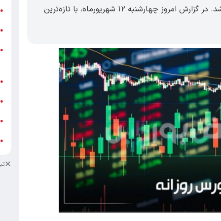
۴۷۰۰۸ واحدی وارد کانال ۲ میلیون و ۴۷۷ هزار شد. در گزارش امروز چهارشنبه ۱۲ شهریورماه، با تازه‌ترین
ر
●
و
●
و
●
ز
ف
●
ا
●
د
●
د
●
تب