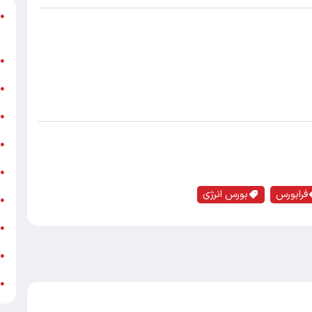
د
●
ر
ن
●
ب
●
«
●
ه
●
ج
●
فرابورس
بورس انرژی
ش
●
ت
●
آ
●
ب
●