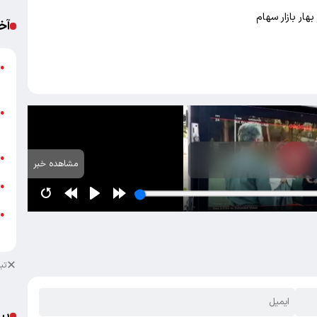
هار بازار سهام
آخ
م
●
ب
ه
●
ت
ش
●
مشاهده خبر
خ
●
●
ب
تب
پی