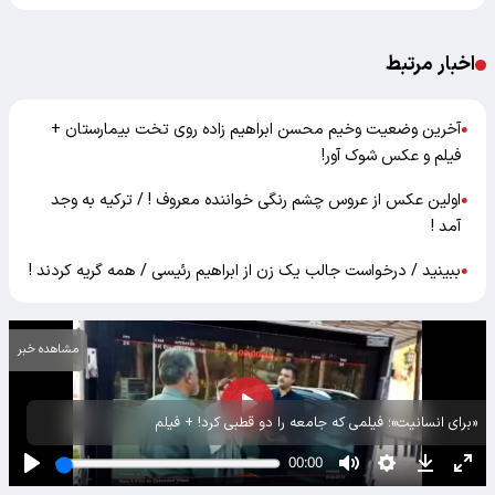
اخبار مرتبط
آخرین وضعیت وخیم محسن ابراهیم زاده روی تخت بیمارستان +
●
فیلم و عکس شوک آور!
اولین عکس از عروس چشم رنگی خواننده معروف ! / ترکیه به وجد
●
آمد !
ببینید / درخواست جالب یک زن از ابراهیم رئیسی / همه گریه کردند !
●
مشاهده خبر
«برای انسانیت»؛ فیلمی که جامعه را دو قطبی کرد! + فیلم