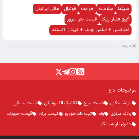
سینما
سلامت
حوادث
فوتبال
مالی ایرانیان
گیج فشار ویکا
قیمت تتر امروز
آمارکتس + ایکس چیف + کپیتال اکستند
تبلیغات
موضوعات داغ
بازنشستگان
قیمت مرغ
کالابرگ الکترونیکی
قیمت مسکن
بانک مرکزی
وام
ثبت نام خودرو
قیمت برنج
قیمت حبوبات
حقوق بازنشستگان