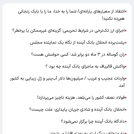
انتقاد از معیارهای یارانه‌ای/ شما را به خدا، ما را با بابک زنجانی
●
هم‌رده نکنید!
اجرای ارز تک‌نرخی در شرایط تحریمی؛ گزینه‌ای غیرممکن یا پرخطر؟
●
پشت‌پرده انحلال بانک آینده از نگاه یک نماینده مجلس
●
ران گوساله در ۳ ماه دو برابر شد؛ کسی حواسش هست؟
●
واکنش قالیباف به ماجرای بانک آینده چه بود ؟
●
واردات عجیب و غریب / میلیون‌ها دلار آب‌پنیر و ژل زیبایی به کشور
●
آمد
فولاد نصف کشور را می‌بلعد، هزینه ناچیز می‌پردازد!
●
انحلال بانک آینده و شادی جریان پایداری؛ علت چیست؟
●
دادگاه بانک آینده چرا برگزار نمی‌شود؟
●
ده متخلف بزرگ ارزی به زودی افشا می‌شوند
●