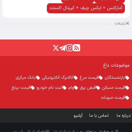
آمارکتس + ایکس چیف + کپیتال اکستند
تبلیغات
موضوعات داغ
بازنشستگان
قیمت مرغ
کالابرگ الکترونیکی
بانک مرکزی
قیمت مسکن
قبض برق
وام
ثبت نام خودرو
قیمت برنج
قیمت حبوبات
درباره ما
تماس با ما
آرشیو