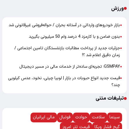
ورزش
بازار خودرو‌های وارداتی در آستانه بحران / حواله‌فروشی غیرقانونی شد
●
بدون ضامن و با کارمزد 4 درصد وام 50 میلیونی بگیرید
●
جزئیات جدید از پرداخت مطالبات بازنشستگان تامین اجتماعی /
●
زمان دقیق اعلام شد ؟!
GSMPAY؛ تجربه‌ای ساده‌تر از خدمات مالی در مسیر دیجیتال
●
قیمت جدید انواع حبوبات در بازار | لوبیا چیتی، نخود، عدس کیلویی
●
چند؟
تبلیغات متنی
سینما
سلامت
حوادث
فوتبال
مالی ایرانیان
گیج فشار ویکا
قیمت تتر امروز