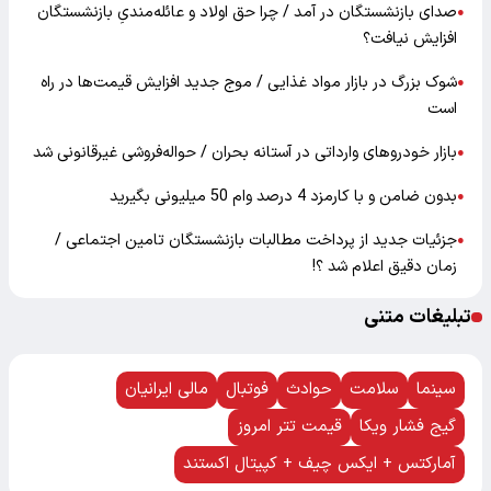
صدای بازنشستگان در آمد / چرا حق اولاد و عائله‌مندیِ بازنشستگان
●
افزایش نیافت؟
شوک بزرگ در بازار مواد غذایی / موج جدید افزایش قیمت‌ها در راه
●
است
بازار خودرو‌های وارداتی در آستانه بحران / حواله‌فروشی غیرقانونی شد
●
بدون ضامن و با کارمزد 4 درصد وام 50 میلیونی بگیرید
●
جزئیات جدید از پرداخت مطالبات بازنشستگان تامین اجتماعی /
●
زمان دقیق اعلام شد ؟!
تبلیغات متنی
سینما
سلامت
حوادث
فوتبال
مالی ایرانیان
گیج فشار ویکا
قیمت تتر امروز
آمارکتس + ایکس چیف + کپیتال اکستند