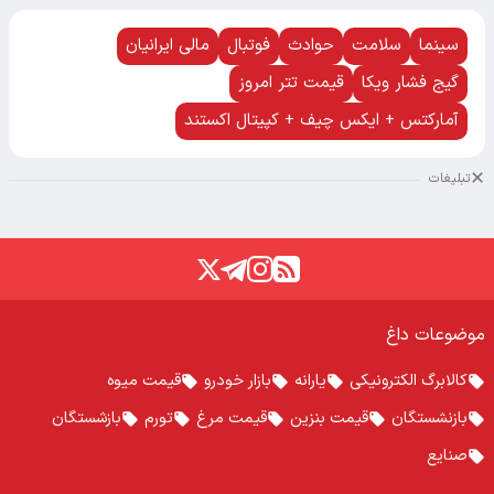
سینما
سلامت
حوادث
فوتبال
مالی ایرانیان
گیج فشار ویکا
قیمت تتر امروز
آمارکتس + ایکس چیف + کپیتال اکستند
تبلیغات
موضوعات داغ
کالابرگ الکترونیکی
یارانه
بازار خودرو
قیمت میوه
بازنشستگان
قیمت بنزین
قیمت مرغ
تورم
بازشستگان
صنایع