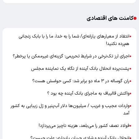
کامنت های اقتصادی
انتقاد از معیارهای یارانه‌ای/ شما را به خدا، ما را با بابک زنجانی
●
هم‌رده نکنید!
اجرای ارز تک‌نرخی در شرایط تحریمی؛ گزینه‌ای غیرممکن یا پرخطر؟
●
پشت‌پرده انحلال بانک آینده از نگاه یک نماینده مجلس
●
ران گوساله در ۳ ماه دو برابر شد؛ کسی حواسش هست؟
●
واکنش قالیباف به ماجرای بانک آینده چه بود ؟
●
واردات عجیب و غریب / میلیون‌ها دلار آب‌پنیر و ژل زیبایی به کشور
●
آمد
فولاد نصف کشور را می‌بلعد، هزینه ناچیز می‌پردازد!
●
انحلال بانک آینده و شادی جریان پایداری؛ علت چیست؟
●