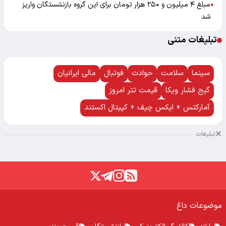
مبلغ ۴ میلیون و ۲۵۰ هزار تومان برای این گروه بازنشستگان واریز
●
شد
تبلیغات متنی
سینما
سلامت
حوادث
فوتبال
مالی ایرانیان
گیج فشار ویکا
قیمت تتر امروز
آمارکتس + ایکس چیف + کپیتال اکستند
تبلیغات
موضوعات داغ