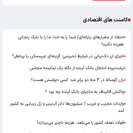
کامنت های اقتصادی
انتقاد از معیارهای یارانه‌ای/ شما را به خدا، ما را با بابک زنجانی
●
هم‌رده نکنید!
اجرای ارز تک‌نرخی در شرایط تحریمی؛ گزینه‌ای غیرممکن یا پرخطر؟
●
پشت‌پرده انحلال بانک آینده از نگاه یک نماینده مجلس
●
ران گوساله در ۳ ماه دو برابر شد؛ کسی حواسش هست؟
●
واکنش قالیباف به ماجرای بانک آینده چه بود ؟
●
واردات عجیب و غریب / میلیون‌ها دلار آب‌پنیر و ژل زیبایی به کشور
●
آمد
فولاد نصف کشور را می‌بلعد، هزینه ناچیز می‌پردازد!
●