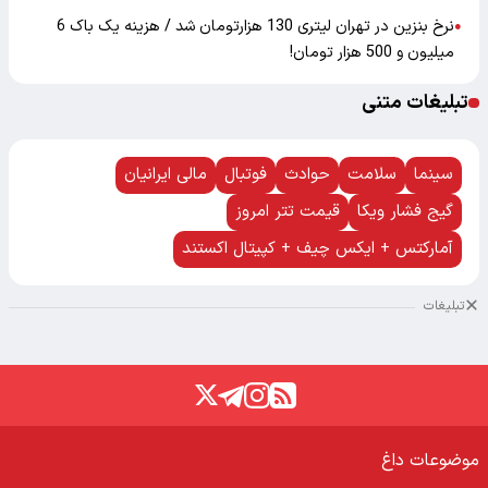
نرخ بنزین در تهران لیتری 130 هزارتومان شد / هزینه یک باک 6
●
میلیون و 500 هزار تومان!
تبلیغات متنی
سینما
سلامت
حوادث
فوتبال
مالی ایرانیان
گیج فشار ویکا
قیمت تتر امروز
آمارکتس + ایکس چیف + کپیتال اکستند
تبلیغات
موضوعات داغ