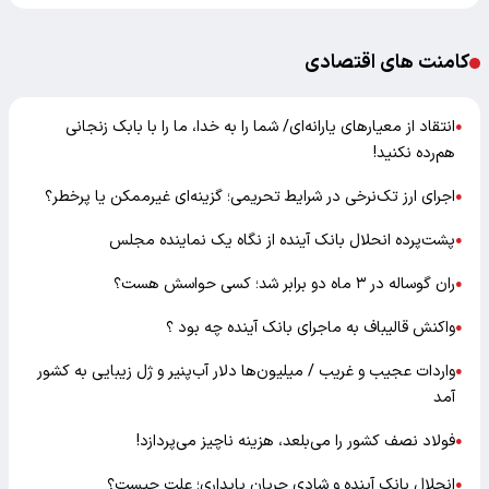
کامنت های اقتصادی
انتقاد از معیارهای یارانه‌ای/ شما را به خدا، ما را با بابک زنجانی
●
هم‌رده نکنید!
اجرای ارز تک‌نرخی در شرایط تحریمی؛ گزینه‌ای غیرممکن یا پرخطر؟
●
پشت‌پرده انحلال بانک آینده از نگاه یک نماینده مجلس
●
ران گوساله در ۳ ماه دو برابر شد؛ کسی حواسش هست؟
●
واکنش قالیباف به ماجرای بانک آینده چه بود ؟
●
واردات عجیب و غریب / میلیون‌ها دلار آب‌پنیر و ژل زیبایی به کشور
●
آمد
فولاد نصف کشور را می‌بلعد، هزینه ناچیز می‌پردازد!
●
انحلال بانک آینده و شادی جریان پایداری؛ علت چیست؟
●