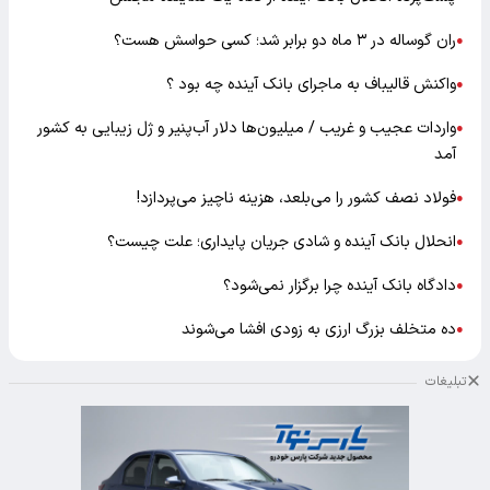
ران گوساله در ۳ ماه دو برابر شد؛ کسی حواسش هست؟
●
واکنش قالیباف به ماجرای بانک آینده چه بود ؟
●
واردات عجیب و غریب / میلیون‌ها دلار آب‌پنیر و ژل زیبایی به کشور
●
آمد
فولاد نصف کشور را می‌بلعد، هزینه ناچیز می‌پردازد!
●
انحلال بانک آینده و شادی جریان پایداری؛ علت چیست؟
●
دادگاه بانک آینده چرا برگزار نمی‌شود؟
●
ده متخلف بزرگ ارزی به زودی افشا می‌شوند
●
تبلیغات