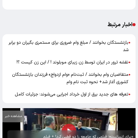
اخبار مرتبط
بازنشستگان بخوانند / مبلغ وام ضروری برای مستمری بگیران دو برابر
●
شد
نقشه ترور در ایران توسط زن زیبای موبلوند ! / این زن کیست ؟!
●
متقاضیان وام بخوانند / ثبت‌نام «وام ازدواج» فرزندان بازنشستگان
●
کشوری آغاز شد+ نحوه ثبت نام وام
تعرفه‌ های جدید برق از اول خرداد اجرایی می‌شوند؛ جزئیات کامل
●
مشاهده خبر
«برای انسانیت»؛ فیلمی که جامعه را دو قطبی کرد! + فیلم