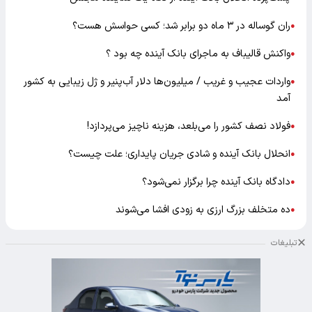
ران گوساله در ۳ ماه دو برابر شد؛ کسی حواسش هست؟
●
واکنش قالیباف به ماجرای بانک آینده چه بود ؟
●
واردات عجیب و غریب / میلیون‌ها دلار آب‌پنیر و ژل زیبایی به کشور
●
آمد
فولاد نصف کشور را می‌بلعد، هزینه ناچیز می‌پردازد!
●
انحلال بانک آینده و شادی جریان پایداری؛ علت چیست؟
●
دادگاه بانک آینده چرا برگزار نمی‌شود؟
●
ده متخلف بزرگ ارزی به زودی افشا می‌شوند
●
تبلیغات