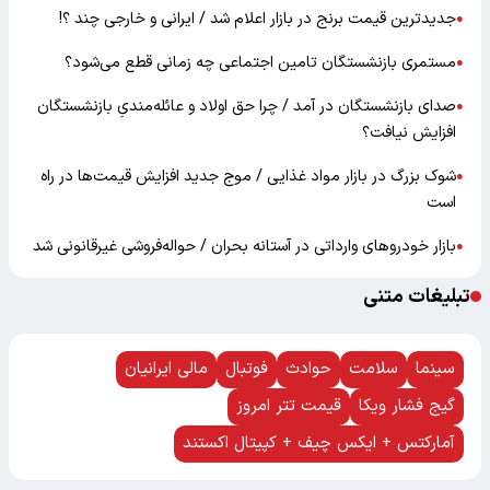
جدیدترین قیمت برنج در بازار اعلام شد / ایرانی و خارجی چند ؟!
●
مستمری بازنشستگان تامین اجتماعی چه زمانی قطع می‌شود؟
●
صدای بازنشستگان در آمد / چرا حق اولاد و عائله‌مندیِ بازنشستگان
●
افزایش نیافت؟
شوک بزرگ در بازار مواد غذایی / موج جدید افزایش قیمت‌ها در راه
●
است
بازار خودرو‌های وارداتی در آستانه بحران / حواله‌فروشی غیرقانونی شد
●
تبلیغات متنی
سینما
سلامت
حوادث
فوتبال
مالی ایرانیان
گیج فشار ویکا
قیمت تتر امروز
آمارکتس + ایکس چیف + کپیتال اکستند