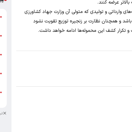
الاتر عرضه کنند.
های وارداتی و تولیدی که متولی آن وزارت جهاد کشاورزی
گ
●
اشد و همچنان نظارت بر زنجیره توزیع تقویت نشود
ق
 و تکرار کشف این محموله‌ها ادامه خواهد داشت.
ت
●
م
ن
●
ص
ط
●
ک
ط
●
ک
تب