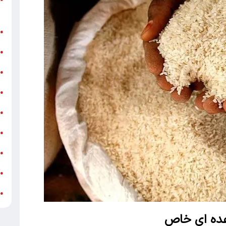
ر
ن
●
ب
●
«
●
ه
●
ج
●
ش
●
ت
●
آ
●
ب
●
ی عده ای خاص