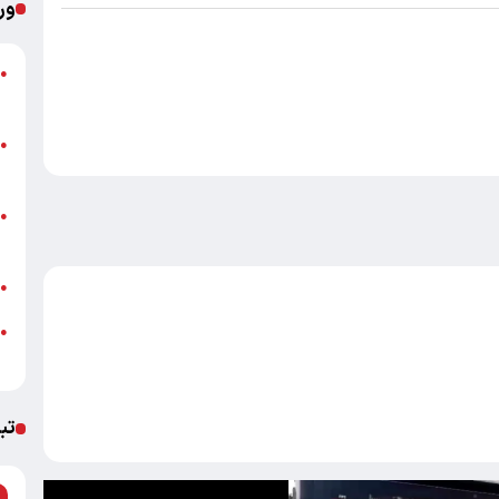
ور
ج
●
ا
●
د
ق
●
ع
ت
●
●
ا
تب