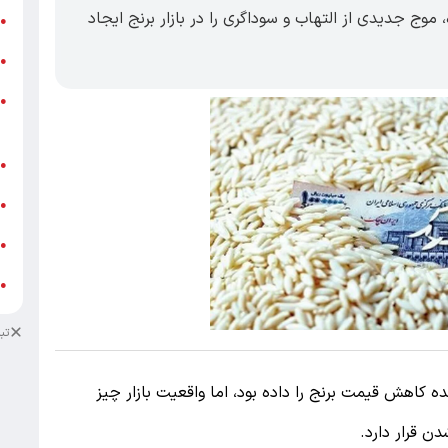
ن برنج احتکارشده، موج جدیدی از التهاب و سوداگری را در بازار برنج ایجاد
ر
●
و
●
و
●
ز
ف
●
ا
●
د
●
د
●
تب
 کاهش قیمت برنج را داده بود، اما واقعیت بازار چیز
 قرار دارد.