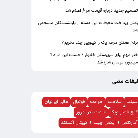
صمیم جدید درباره قیمت مرغ اعلام شد
مان پرداخت معوقات این دسته از بازنشستگان مشخص
د
رنج هندی درجه یک را کیلویی چند بخریم؟
خبر مهم برای سرپرستان خانوار / حساب این افراد 4
یلیون تومان شارژ شد
لیغات متنی
سینما
سلامت
حوادث
فوتبال
مالی ایرانیان
گیج فشار ویکا
قیمت تتر امروز
آمارکتس + ایکس چیف + کپیتال اکستند