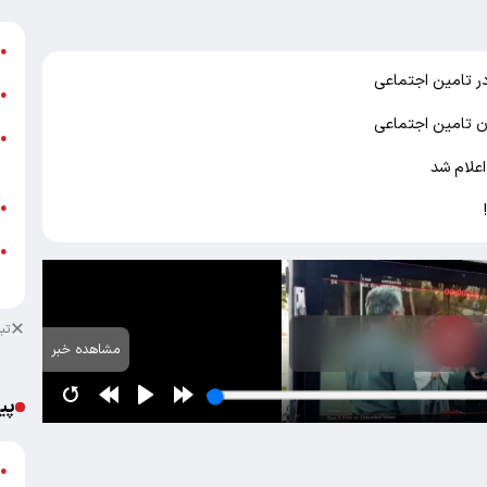
ش
●
 در تامین اجتماعی
ت
●
ن تامین اجتماعی
ز
●
ش
علام شد
ب
●
●
م
تب
مشاهده خبر
پی
گ
●