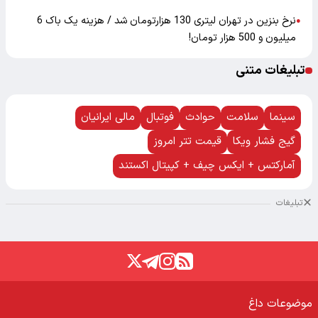
نرخ بنزین در تهران لیتری 130 هزارتومان شد / هزینه یک باک 6
●
میلیون و 500 هزار تومان!
تبلیغات متنی
سینما
سلامت
حوادث
فوتبال
مالی ایرانیان
گیج فشار ویکا
قیمت تتر امروز
آمارکتس + ایکس چیف + کپیتال اکستند
تبلیغات
موضوعات داغ