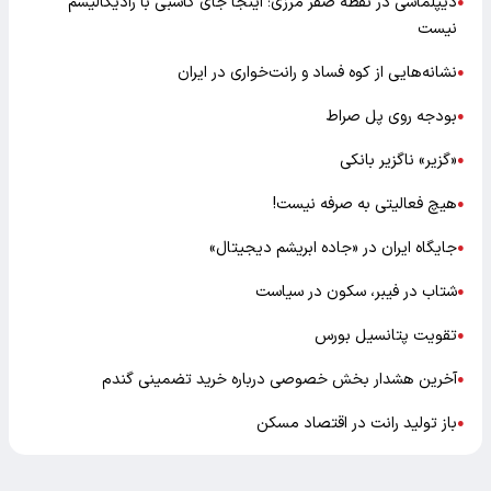
دیپلماسی در نقطه صفر مرزی؛ اینجا جای کاسبی با رادیکالیسم
●
نیست
نشانه‌هایی از کوه فساد و رانت‌خواری در ایران
●
بودجه روی پل صراط
●
«گزیر» ناگزیر بانکی
●
هیچ فعالیتی به صرفه نیست!
●
جایگاه ایران در «جاده ابریشم دیجیتال»
●
شتاب در فیبر، سکون در سیاست
●
تقویت پتانسیل بورس
●
آخرین هشدار بخش خصوصی درباره خرید تضمینی گندم
●
باز تولید رانت در اقتصاد مسکن
●