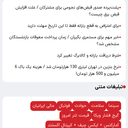
پشت‌پرده صدور قبض‌های نجومی برای مشترکان / علت افزایش
●
قبض برق چیست؟
برای اعتراض به قطع یارانه فقط تا این تاریخ مهلت دارید
●
خبر مهم برای مستمری بگیران / زمان پرداخت معوقات بازنشستگان
●
مشخص شد؟
شرط دریافت یارانه و کالابرگ تغییر کرد
●
نرخ بنزین در تهران لیتری 130 هزارتومان شد / هزینه یک باک 6
●
میلیون و 500 هزار تومان!
تبلیغات متنی
سینما
سلامت
حوادث
فوتبال
مالی ایرانیان
گیج فشار ویکا
قیمت تتر امروز
آمارکتس + ایکس چیف + کپیتال اکستند