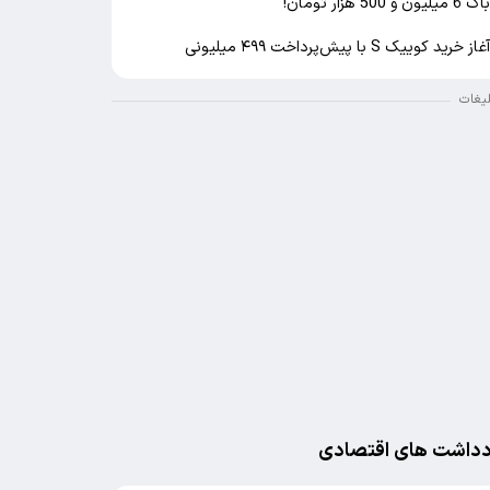
اک 6 میلیون و 500 هزار تومان!
غاز خرید کوییک S با پیش‌پرداخت ۴۹۹ میلیونی
لیغات
دداشت های اقتصادی