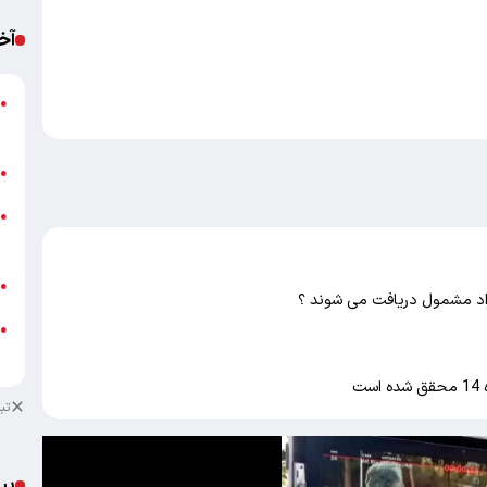
آخ
پ
●
ا
ب
●
خ
●
ب
ش
●
●
ب
ت
تب
پی