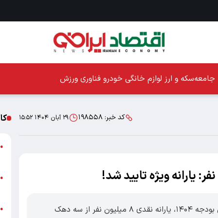
جامعه
سکه و ارز
لوازم خانگی
خودرو
فناوری
ورزش
کا
کد خبر:
۱۹۸۵۵۸
۲۹ آبان ۱۴۰۴ ۱۵:۵۲
ا
●
ز
ا
●
پ
اقتصادایرانی: دولت اعلام کرد بر اساس قانون بودجه ۱۴۰۴، یارانه نقدی ۸ میلیون نفر از سه دهک
پ
●