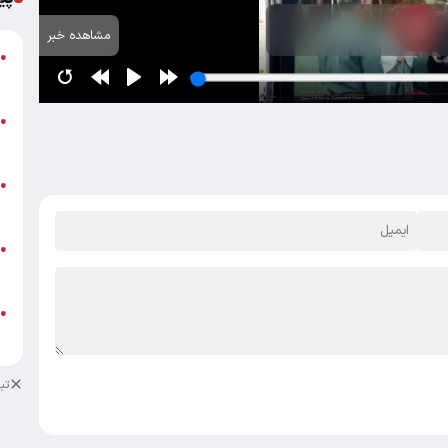
مشاهده خبر
گ
●
ق
ت
●
م
ن
●
ص
ط
●
ک
ط
●
ک
تب