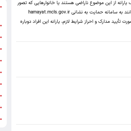
یارانه از این موضوع ناراضی هستند یا خانوارهایی که تصور
د
●
می‌کنند در دهک‌های درآمدی پایین قرار دارند، می‌توانند به سامانه حمایت به نشانی hamayat.mcls.gov.ir
ر
ت تأیید مدارک و احراز شرایط لازم، یارانه این افراد دوباره
ن
●
ب
●
«
●
ه
●
ج
●
ش
●
ت
●
آ
●
ب
●