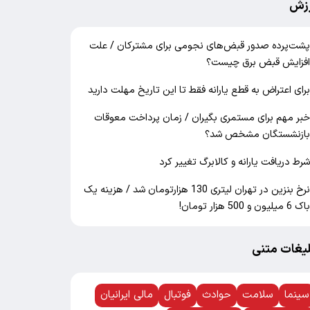
زش
شت‌پرده صدور قبض‌های نجومی برای مشترکان / علت
فزایش قبض برق چیست؟
رای اعتراض به قطع یارانه فقط تا این تاریخ مهلت دارید
بر مهم برای مستمری بگیران / زمان پرداخت معوقات
ازنشستگان مشخص شد؟
رط دریافت یارانه و کالابرگ تغییر کرد
نرخ بنزین در تهران لیتری 130 هزارتومان شد / هزینه یک
اک 6 میلیون و 500 هزار تومان!
لیغات متنی
سینما
سلامت
حوادث
فوتبال
مالی ایرانیان