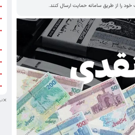
 خود را از طریق سامانه حمایت ارسال کنند.
ر
●
و
●
و
●
ز
ف
●
ا
●
د
●
د
●
تب