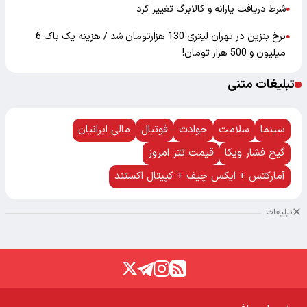
شرط دریافت یارانه و کالابرگ تغییر کرد
●
نرخ بنزین در تهران لیتری 130 هزارتومان شد / هزینه یک باک 6
●
میلیون و 500 هزار تومان!
تبلیغات متنی
سینما
سلامت
حوادث
فوتبال
مالی ایرانیان
گیج فشار ویکا
قیمت تتر امروز
آمارکتس + ایکس چیف + کپیتال اکستند
تبلیغات