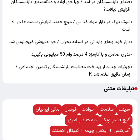
صدای بازنشستگان در آمد / چرا حق اولاد و عائله‌مندیِ بازنشستگان
●
افزایش نیافت؟
شوک بزرگ در بازار مواد غذایی / موج جدید افزایش قیمت‌ها در راه
●
است
بازار خودرو‌های وارداتی در آستانه بحران / حواله‌فروشی غیرقانونی شد
●
بدون ضامن و با کارمزد 4 درصد وام 50 میلیونی بگیرید
●
جزئیات جدید از پرداخت مطالبات بازنشستگان تامین اجتماعی /
●
زمان دقیق اعلام شد ؟!
تبلیغات متنی
سینما
سلامت
حوادث
فوتبال
مالی ایرانیان
گیج فشار ویکا
قیمت تتر امروز
آمارکتس + ایکس چیف + کپیتال اکستند