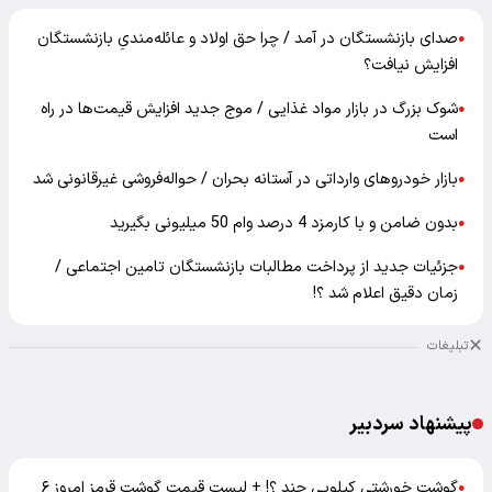
صدای بازنشستگان در آمد / چرا حق اولاد و عائله‌مندیِ بازنشستگان
●
افزایش نیافت؟
شوک بزرگ در بازار مواد غذایی / موج جدید افزایش قیمت‌ها در راه
●
است
بازار خودرو‌های وارداتی در آستانه بحران / حواله‌فروشی غیرقانونی شد
●
بدون ضامن و با کارمزد 4 درصد وام 50 میلیونی بگیرید
●
جزئیات جدید از پرداخت مطالبات بازنشستگان تامین اجتماعی /
●
زمان دقیق اعلام شد ؟!
تبلیغات
پیشنهاد سردبیر
گوشت خورشتی کیلویی چند ؟! + لیست قیمت گوشت قرمز امروز ۶
●