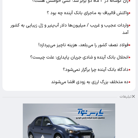
ران گوساله در ۳ ماه دو برابر شد؛ کسی حواسش هست؟
●
واکنش قالیباف به ماجرای بانک آینده چه بود ؟
●
واردات عجیب و غریب / میلیون‌ها دلار آب‌پنیر و ژل زیبایی به کشور
●
آمد
فولاد نصف کشور را می‌بلعد، هزینه ناچیز می‌پردازد!
●
انحلال بانک آینده و شادی جریان پایداری؛ علت چیست؟
●
دادگاه بانک آینده چرا برگزار نمی‌شود؟
●
ده متخلف بزرگ ارزی به زودی افشا می‌شوند
●
تبلیغات