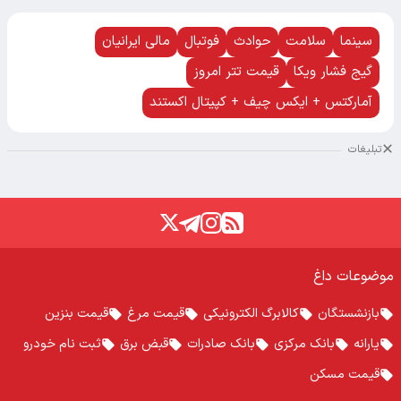
سینما
سلامت
حوادث
فوتبال
مالی ایرانیان
گیج فشار ویکا
قیمت تتر امروز
آمارکتس + ایکس چیف + کپیتال اکستند
تبلیغات
موضوعات داغ
بازنشستگان
کالابرگ الکترونیکی
قیمت مرغ
قیمت بنزین
یارانه
بانک مرکزی
بانک صادرات
قبض برق
ثبت نام خودرو
قیمت مسکن