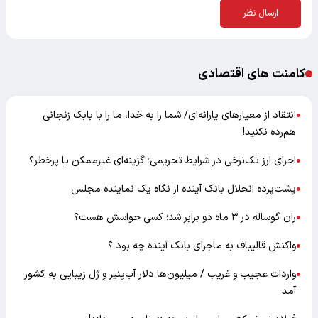
ارسال نظر
کامنت های اقتصادی
انتقاد از معیارهای یارانه‌ای/ شما را به خدا، ما را با بابک زنجانی
●
هم‌رده نکنید!
اجرای ارز تک‌نرخی در شرایط تحریمی؛ گزینه‌ای غیرممکن یا پرخطر؟
●
پشت‌پرده انحلال بانک آینده از نگاه یک نماینده مجلس
●
ران گوساله در ۳ ماه دو برابر شد؛ کسی حواسش هست؟
●
واکنش قالیباف به ماجرای بانک آینده چه بود ؟
●
واردات عجیب و غریب / میلیون‌ها دلار آب‌پنیر و ژل زیبایی به کشور
●
آمد