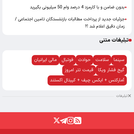
بدون ضامن و با کارمزد 4 درصد وام 50 میلیونی بگیرید
●
جزئیات جدید از پرداخت مطالبات بازنشستگان تامین اجتماعی /
●
زمان دقیق اعلام شد ؟!
تبلیغات متنی
سینما
سلامت
حوادث
فوتبال
مالی ایرانیان
گیج فشار ویکا
قیمت تتر امروز
آمارکتس + ایکس چیف + کپیتال اکستند
تبلیغات