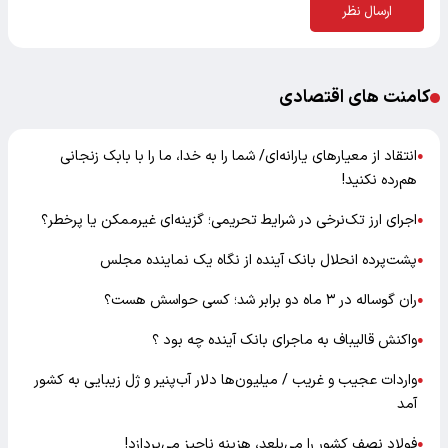
ارسال نظر
کامنت های اقتصادی
انتقاد از معیارهای یارانه‌ای/ شما را به خدا، ما را با بابک زنجانی
●
هم‌رده نکنید!
اجرای ارز تک‌نرخی در شرایط تحریمی؛ گزینه‌ای غیرممکن یا پرخطر؟
●
پشت‌پرده انحلال بانک آینده از نگاه یک نماینده مجلس
●
ران گوساله در ۳ ماه دو برابر شد؛ کسی حواسش هست؟
●
واکنش قالیباف به ماجرای بانک آینده چه بود ؟
●
واردات عجیب و غریب / میلیون‌ها دلار آب‌پنیر و ژل زیبایی به کشور
●
آمد
فولاد نصف کشور را می‌بلعد، هزینه ناچیز می‌پردازد!
●