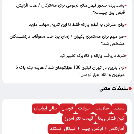
پشت‌پرده صدور قبض‌های نجومی برای مشترکان / علت افزایش
●
قبض برق چیست؟
برای اعتراض به قطع یارانه فقط تا این تاریخ مهلت دارید
●
خبر مهم برای مستمری بگیران / زمان پرداخت معوقات بازنشستگان
●
مشخص شد؟
شرط دریافت یارانه و کالابرگ تغییر کرد
●
نرخ بنزین در تهران لیتری 130 هزارتومان شد / هزینه یک باک 6
●
میلیون و 500 هزار تومان!
تبلیغات متنی
سینما
سلامت
حوادث
فوتبال
مالی ایرانیان
گیج فشار ویکا
قیمت تتر امروز
آمارکتس + ایکس چیف + کپیتال اکستند