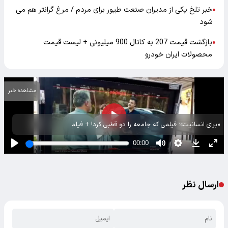
خبر تلخ یکی از مدیران صنعت طیور برای مردم / مرغ گرانتر هم می
●
شود
بازگشت قیمت 207 به کانال 900 میلیونی + لیست قیمت
●
محصولات ایران خودرو
مشاهده خبر
«برای انسانیت»؛ فیلمی که جامعه را دو قطبی کرد! + فیلم
ارسال نظر