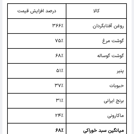
کالا
درصد افزایش قیمت
روغن آفتابگردان
۳۶۶٪
گوشت مرغ
۷۵٪
گوشت گوساله
۶۸٪
پنیر
۵۱٪
حبوبات
۳۷٪
برنج ایرانی
۳۱٪
ماکارونی
۲۴٪
میانگین سبد خوراکی
۶۸٪