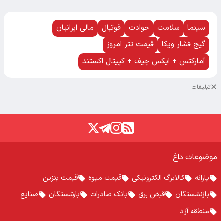
سینما
سلامت
حوادث
فوتبال
مالی ایرانیان
گیج فشار ویکا
قیمت تتر امروز
آمارکتس + ایکس چیف + کپیتال اکستند
تبلیغات
موضوعات داغ
یارانه
کالابرگ الکترونیکی
قیمت میوه
قیمت بنزین
بازنشستگان
قبض برق
بانک صادرات
بازشستگان
صنایع
منطقه آزاد