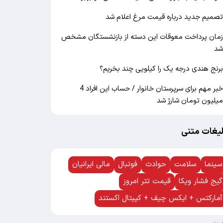
صمیم جدید درباره قیمت مرغ اعلام شد
مان پرداخت معوقات این دسته از بازنشستگان مشخص
د
رنج هندی درجه یک را کیلویی چند بخریم؟
خبر مهم برای سرپرستان خانوار / حساب این افراد 4
یلیون تومان شارژ شد
لیغات متنی
سینما
سلامت
حوادث
فوتبال
مالی ایرانیان
گیج فشار ویکا
قیمت تتر امروز
آمارکتس + ایکس چیف + کپیتال اکستند