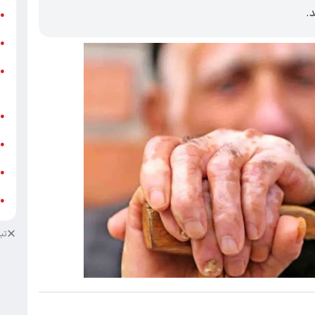
.
ر
●
و
●
و
●
ز
ف
●
ا
●
د
●
د
●
تب