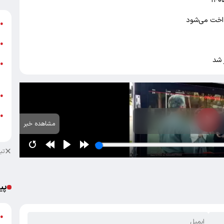
داخت می‌شود
ش
●
ت
●
 شد
ز
●
ش
ب
●
●
مشاهده خبر
م
تب
پی
گ
●