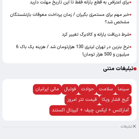
برای اعتراض به قطع یارانه فقط تا این تاریخ مهلت دارید
●
خبر مهم برای مستمری بگیران / زمان پرداخت معوقات بازنشستگان
●
مشخص شد؟
شرط دریافت یارانه و کالابرگ تغییر کرد
●
نرخ بنزین در تهران لیتری 130 هزارتومان شد / هزینه یک باک 6
●
میلیون و 500 هزار تومان!
تبلیغات متنی
سینما
سلامت
حوادث
فوتبال
مالی ایرانیان
گیج فشار ویکا
قیمت تتر امروز
آمارکتس + ایکس چیف + کپیتال اکستند
تبلیغات