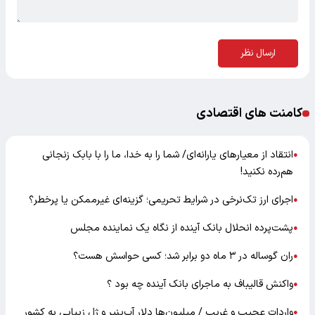
ارسال نظر
کامنت های اقتصادی
انتقاد از معیارهای یارانه‌ای/ شما را به خدا، ما را با بابک زنجانی
●
هم‌رده نکنید!
اجرای ارز تک‌نرخی در شرایط تحریمی؛ گزینه‌ای غیرممکن یا پرخطر؟
●
پشت‌پرده انحلال بانک آینده از نگاه یک نماینده مجلس
●
ران گوساله در ۳ ماه دو برابر شد؛ کسی حواسش هست؟
●
واکنش قالیباف به ماجرای بانک آینده چه بود ؟
●
واردات عجیب و غریب / میلیون‌ها دلار آب‌پنیر و ژل زیبایی به کشور
●