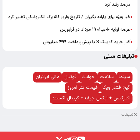
درصد رشد کرد
خبر ویژه برای یارانه بگیران / تاریخ واریز کالابرگ الکترونیکی تغییر کرد
●
عرضه اولیه «احیا۱» ۱۹ مرداد در فرابورس
●
آغاز خرید کوییک S با پیش‌پرداخت ۴۹۹ میلیونی
●
تبلیغات متنی
سینما
سلامت
حوادث
فوتبال
مالی ایرانیان
گیج فشار ویکا
قیمت تتر امروز
آمارکتس + ایکس چیف + کپیتال اکستند
تبلیغات