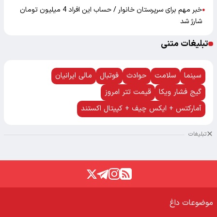
خبر مهم برای سرپرستان خانوار / حساب این افراد 4 میلیون تومان
●
شارژ شد
تبلیغات متنی
سینما
سلامت
حوادث
فوتبال
مالی ایرانیان
گیج فشار ویکا
قیمت تتر امروز
آمارکتس + ایکس چیف + کپیتال اکستند
تبلیغات
موضوعات داغ