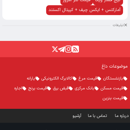
گیج فشار ویکا
قیمت تتر امروز
آمارکتس + ایکس چیف + کپیتال اکستند
تبلیغات
موضوعات داغ
بازنشستگان
قیمت مرغ
کالابرگ الکترونیکی
یارانه
قیمت مسکن
بانک مرکزی
قبض برق
قیمت برنج
اجاره
قیمت بنزین
درباره ما
تماس با ما
آرشیو