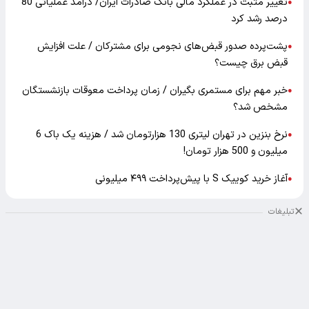
تغییر مثبت در عملکرد مالی بانک صادرات ایران/ درآمد عملیاتی 80
●
درصد رشد کرد
پشت‌پرده صدور قبض‌های نجومی برای مشترکان / علت افزایش
●
قبض برق چیست؟
خبر مهم برای مستمری بگیران / زمان پرداخت معوقات بازنشستگان
●
مشخص شد؟
نرخ بنزین در تهران لیتری 130 هزارتومان شد / هزینه یک باک 6
●
میلیون و 500 هزار تومان!
آغاز خرید کوییک S با پیش‌پرداخت ۴۹۹ میلیونی
●
تبلیغات