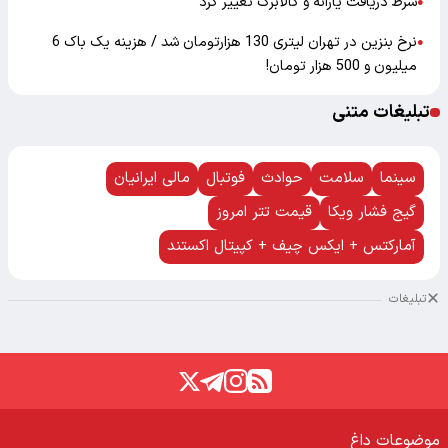
شرط دریافت یارانه و کالابرگ تغییر کرد
●
نرخ بنزین در تهران لیتری 130 هزارتومان شد / هزینه یک باک 6
●
میلیون و 500 هزار تومان!
تبلیغات متنی
سینما
سلامت
حوادث
فوتبال
مالی ایرانیان
گیج فشار ویکا
قیمت تتر امروز
آمارکتس + ایکس چیف + کپیتال اکستند
تبلیغات
موضوعات داغ