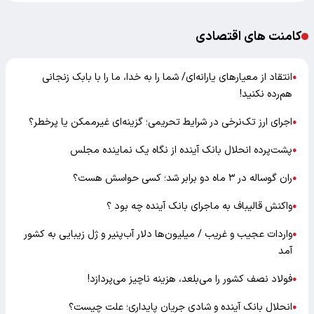
کامنت های اقتصادی
انتقاد از معیارهای یارانه‌ای/ شما را به خدا، ما را با بابک زنجانی
●
هم‌رده نکنید!
اجرای ارز تک‌نرخی در شرایط تحریمی؛ گزینه‌ای غیرممکن یا پرخطر؟
●
پشت‌پرده انحلال بانک آینده از نگاه یک نماینده مجلس
●
ران گوساله در ۳ ماه دو برابر شد؛ کسی حواسش هست؟
●
واکنش قالیباف به ماجرای بانک آینده چه بود ؟
●
واردات عجیب و غریب / میلیون‌ها دلار آب‌پنیر و ژل زیبایی به کشور
●
آمد
فولاد نصف کشور را می‌بلعد، هزینه ناچیز می‌پردازد!
●
انحلال بانک آینده و شادی جریان پایداری؛ علت چیست؟
●