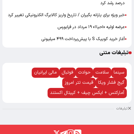
درصد رشد کرد
خبر ویژه برای یارانه بگیران / تاریخ واریز کالابرگ الکترونیکی تغییر کرد
●
عرضه اولیه «احیا۱» ۱۹ مرداد در فرابورس
●
آغاز خرید کوییک S با پیش‌پرداخت ۴۹۹ میلیونی
●
تبلیغات متنی
سینما
سلامت
حوادث
فوتبال
مالی ایرانیان
گیج فشار ویکا
قیمت تتر امروز
آمارکتس + ایکس چیف + کپیتال اکستند
تبلیغات