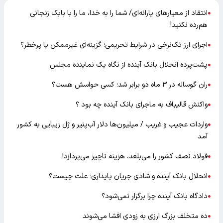
انتقاد از معیارهای یارانه‌ای/ شما را به خدا، ما را با بابک زنجانی
●
هم‌رده نکنید!
اجرای ارز تک‌نرخی در شرایط تحریمی؛ گزینه‌ای غیرممکن یا پرخطر؟
●
پشت‌پرده انحلال بانک آینده از نگاه یک نماینده مجلس
●
ران گوساله در ۳ ماه دو برابر شد؛ کسی حواسش هست؟
●
واکنش قالیباف به ماجرای بانک آینده چه بود ؟
●
واردات عجیب و غریب / میلیون‌ها دلار آب‌پنیر و ژل زیبایی به کشور
●
آمد
فولاد نصف کشور را می‌بلعد، هزینه ناچیز می‌پردازد!
●
انحلال بانک آینده و شادی جریان پایداری؛ علت چیست؟
●
دادگاه بانک آینده چرا برگزار نمی‌شود؟
●
ده متخلف بزرگ ارزی به زودی افشا می‌شوند
●