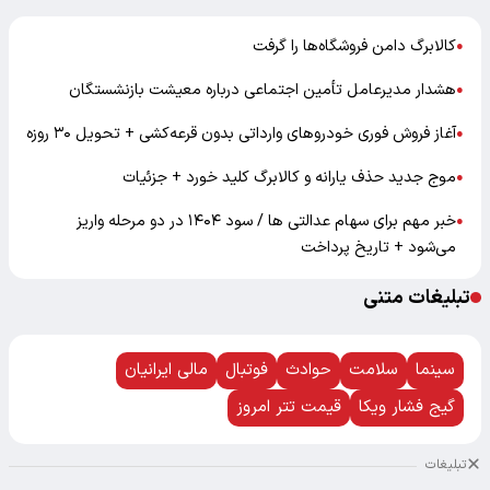
کالابرگ دامن فروشگاه‌ها را گرفت
●
هشدار مدیرعامل تأمین اجتماعی درباره معیشت بازنشستگان
●
آغاز فروش فوری خودروهای وارداتی بدون قرعه‌کشی + تحویل ۳۰ روزه
●
موج جدید حذف یارانه و کالابرگ کلید خورد + جزئیات
●
خبر مهم برای سهام عدالتی ها / سود ۱۴۰۴ در دو مرحله واریز
●
می‌شود + تاریخ پرداخت
تبلیغات متنی
سینما
سلامت
حوادث
فوتبال
مالی ایرانیان
گیج فشار ویکا
قیمت تتر امروز
تبلیغات