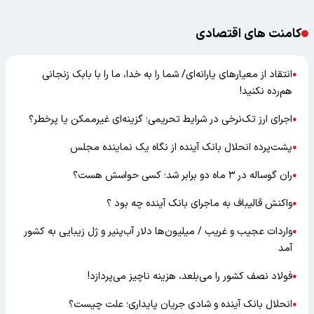
کامنت های اقتصادی
انتقاد از معیارهای یارانه‌ای/ شما را به خدا، ما را با بابک زنجانی
●
هم‌رده نکنید!
اجرای ارز تک‌نرخی در شرایط تحریمی؛ گزینه‌ای غیرممکن یا پرخطر؟
●
پشت‌پرده انحلال بانک آینده از نگاه یک نماینده مجلس
●
ران گوساله در ۳ ماه دو برابر شد؛ کسی حواسش هست؟
●
واکنش قالیباف به ماجرای بانک آینده چه بود ؟
●
واردات عجیب و غریب / میلیون‌ها دلار آب‌پنیر و ژل زیبایی به کشور
●
آمد
فولاد نصف کشور را می‌بلعد، هزینه ناچیز می‌پردازد!
●
انحلال بانک آینده و شادی جریان پایداری؛ علت چیست؟
●