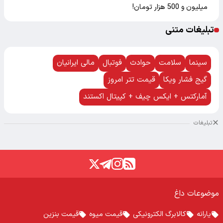
میلیون و 500 هزار تومان!
تبلیغات متنی
سینما
سلامت
حوادث
فوتبال
مالی ایرانیان
گیج فشار ویکا
قیمت تتر امروز
آمارکتس + ایکس چیف + کپیتال اکستند
تبلیغات
موضوعات داغ
یارانه
کالابرگ الکترونیکی
قیمت میوه
قیمت بنزین