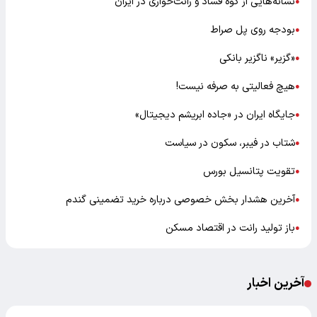
نشانه‌هایی از کوه فساد و رانت‌خواری در ایران
●
بودجه روی پل صراط
●
«گزیر» ناگزیر بانکی
●
هیچ فعالیتی به صرفه نیست!
●
جایگاه ایران در «جاده ابریشم دیجیتال»
●
شتاب در فیبر، سکون در سیاست
●
تقویت پتانسیل بورس
●
آخرین هشدار بخش خصوصی درباره خرید تضمینی گندم
●
باز تولید رانت در اقتصاد مسکن
●
آخرین اخبار