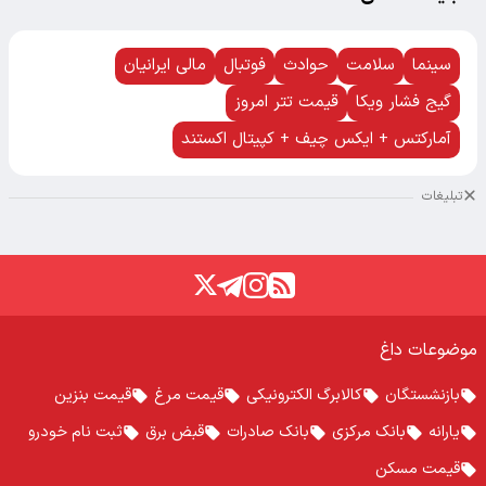
سینما
سلامت
حوادث
فوتبال
مالی ایرانیان
گیج فشار ویکا
قیمت تتر امروز
آمارکتس + ایکس چیف + کپیتال اکستند
تبلیغات
موضوعات داغ
بازنشستگان
کالابرگ الکترونیکی
قیمت مرغ
قیمت بنزین
یارانه
بانک مرکزی
بانک صادرات
قبض برق
ثبت نام خودرو
قیمت مسکن