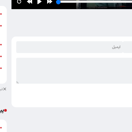
ج
●
●
+
پ
●
خ
●
ش
●
م
تب
پی
گ
●