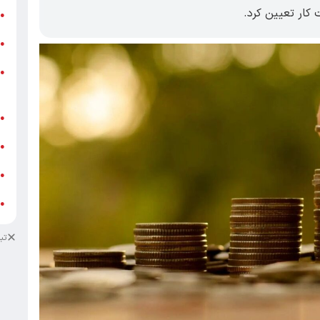
ر
●
و
●
و
●
ز
ف
●
ا
●
د
●
د
●
تب