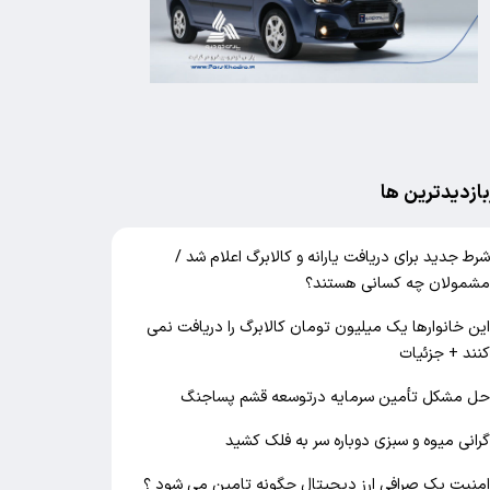
بازدیدترین ها
رط جدید برای دریافت یارانه و کالابرگ اعلام شد /
شمولان چه کسانی هستند؟
ین خانوارها یک میلیون تومان کالابرگ را دریافت نمی‌
نند + جزئیات
ل مشکل تأمین سرمایه درتوسعه قشم پساجنگ
رانی میوه و سبزی دوباره سر به فلک کشید
منیت یک صرافی ارز دیجیتال چگونه تامین می شود ؟