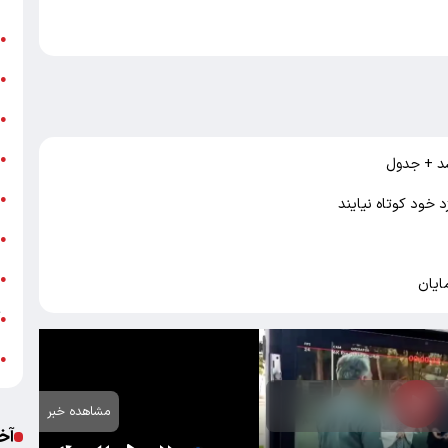
ن
●
ب
●
«
●
ه
●
ج
●
 خود کوتاه نیایند
ش
●
ت
●
ایان
آ
●
ب
●
مشاهده خبر
آخ