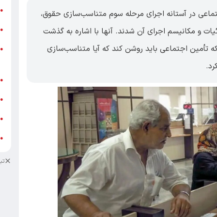
ر
●
تماعی در آستانه اجرای مرحله سوم متناسب‌سازی حقوق،
و
یات و مکانیسم اجرای آن شدند. آنها با اشاره به گذشت
●
 از سال ۱۴۰۵، تأکید کردند که تأمین اجتماعی باید روشن کند که آیا متناسب‌سازی
و
●
ز
رد.
ف
●
ا
●
د
●
د
●
تب