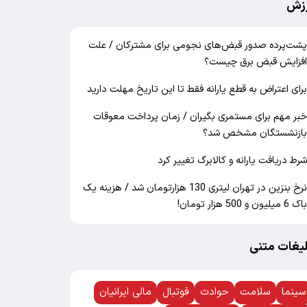
زش
شت‌پرده صدور قبض‌های نجومی برای مشترکان / علت
فزایش قبض برق چیست؟
رای اعتراض به قطع یارانه فقط تا این تاریخ مهلت دارید
بر مهم برای مستمری بگیران / زمان پرداخت معوقات
ازنشستگان مشخص شد؟
رط دریافت یارانه و کالابرگ تغییر کرد
نرخ بنزین در تهران لیتری 130 هزارتومان شد / هزینه یک
اک 6 میلیون و 500 هزار تومان!
لیغات متنی
سینما
سلامت
حوادث
فوتبال
مالی ایرانیان