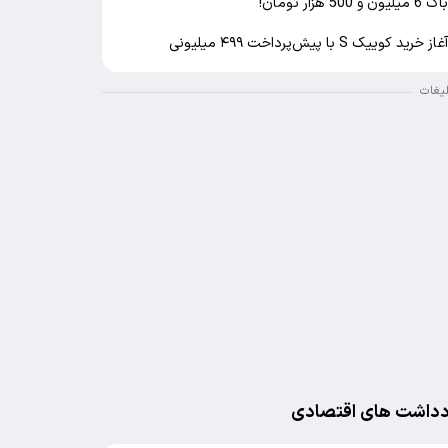
اک 6 میلیون و 500 هزار تومان!
غاز خرید کوییک S با پیش‌پرداخت ۴۹۹ میلیونی
لیغات
دداشت های اقتصادی