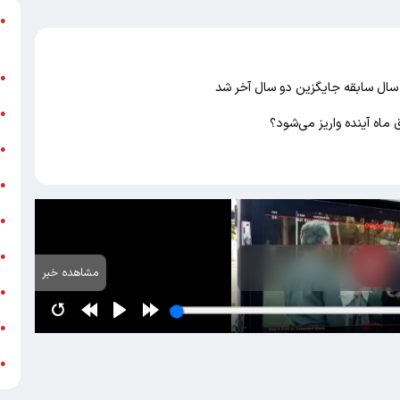
د
●
ر
ن
●
ب
●
ماه آینده واریز می‌شود؟
«
●
ه
●
ج
●
ش
●
مشاهده خبر
ت
●
آ
●
ب
●