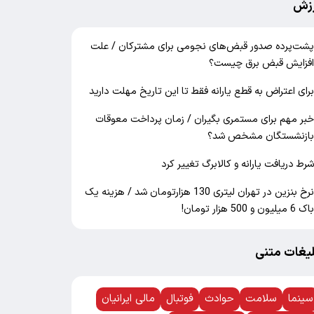
زش
شت‌پرده صدور قبض‌های نجومی برای مشترکان / علت
فزایش قبض برق چیست؟
رای اعتراض به قطع یارانه فقط تا این تاریخ مهلت دارید
بر مهم برای مستمری بگیران / زمان پرداخت معوقات
ازنشستگان مشخص شد؟
رط دریافت یارانه و کالابرگ تغییر کرد
نرخ بنزین در تهران لیتری 130 هزارتومان شد / هزینه یک
اک 6 میلیون و 500 هزار تومان!
لیغات متنی
سینما
سلامت
حوادث
فوتبال
مالی ایرانیان