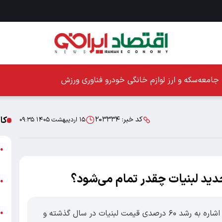
جامعه
سکه و ارز
لوازم خانگی
خودرو
فناوری
ورزش
کا
کد خبر:
۲۰۳۳۳۴
۱۵ اردیبهشت ۱۴۰۵ ۰۹:۳۵
ا
●
ز
دید لبنیات چقدر تمام می‌شود؟
ا
●
پ
اقتصادایرانی: سخنگوی انجمن صنایع لبنی با اشاره به رشد ۶۰ درصدی قیمت لبنیات در سال گذشته و
پ
●