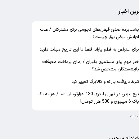
رین اخبار
شت‌پرده صدور قبض‌های نجومی برای مشترکان / علت
فزایش قبض برق چیست؟
رای اعتراض به قطع یارانه فقط تا این تاریخ مهلت دارید
بر مهم برای مستمری بگیران / زمان پرداخت معوقات
ازنشستگان مشخص شد؟
رط دریافت یارانه و کالابرگ تغییر کرد
نرخ بنزین در تهران لیتری 130 هزارتومان شد / هزینه یک
اک 6 میلیون و 500 هزار تومان!
لیغات
شنهاد سردبیر