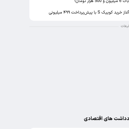
اک 6 میلیون و 500 هزار تومان!
غاز خرید کوییک S با پیش‌پرداخت ۴۹۹ میلیونی
لیغات
دداشت های اقتصادی