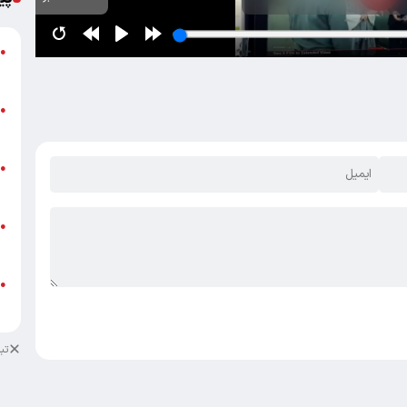
گ
●
ق
ت
●
م
ن
●
ص
ط
●
ک
ط
●
ک
تب