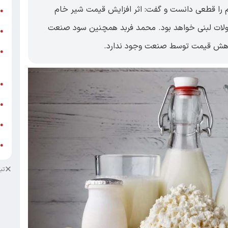
 را قطعی دانست و گفت: اثر افزایش قیمت شیر خام
ر
●
ایی محصولات لبنی خواهد بود. محمد فربد همچنین سود صنعت
و
●
و
●
ز
ف
●
ا
●
د
●
د
●
تب