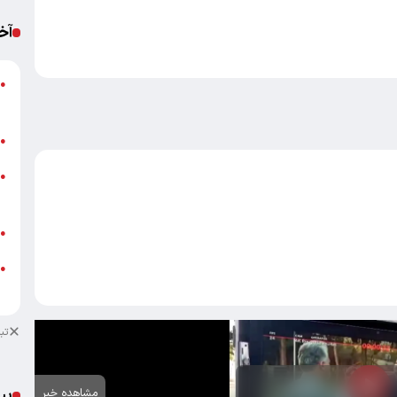
آخ
پ
●
ا
ب
●
خ
●
ب
ش
●
●
ب
تب
پی
مشاهده خبر