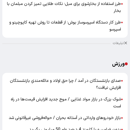
طرز استفاده از بخارشوی برای مبل؛ نکات طلایی تمیز کردن مبلمان با
●
بخار
طرز کار دستگاه اسپرسوساز بوش؛ از قطعات تا روش تهیه کاپوچینو و
●
اسپرسو
تبلیغات
ورزش
صدای بازنشستگان در آمد / چرا حق اولاد و عائله‌مندیِ بازنشستگان
●
افزایش نیافت؟
شوک بزرگ در بازار مواد غذایی / موج جدید افزایش قیمت‌ها در راه
●
است
بازار خودرو‌های وارداتی در آستانه بحران / حواله‌فروشی غیرقانونی شد
●
بدون ضامن و با کارمزد 4 درصد وام 50 میلیونی بگیرید
●