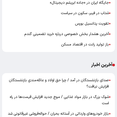
جایگاه ایران در «جاده ابریشم دیجیتال»
●
شتاب در فیبر، سکون در سیاست
●
تقویت پتانسیل بورس
●
آخرین هشدار بخش خصوصی درباره خرید تضمینی گندم
●
باز تولید رانت در اقتصاد مسکن
●
آخرین اخبار
صدای بازنشستگان در آمد / چرا حق اولاد و عائله‌مندیِ بازنشستگان
●
افزایش نیافت؟
شوک بزرگ در بازار مواد غذایی / موج جدید افزایش قیمت‌ها در راه
●
است
بازار خودرو‌های وارداتی در آستانه بحران / حواله‌فروشی غیرقانونی شد
●