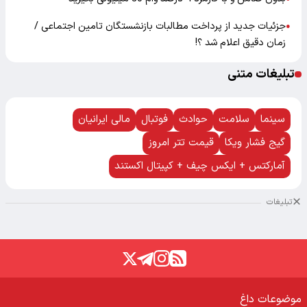
جزئیات جدید از پرداخت مطالبات بازنشستگان تامین اجتماعی /
●
زمان دقیق اعلام شد ؟!
تبلیغات متنی
سینما
سلامت
حوادث
فوتبال
مالی ایرانیان
گیج فشار ویکا
قیمت تتر امروز
آمارکتس + ایکس چیف + کپیتال اکستند
تبلیغات
موضوعات داغ