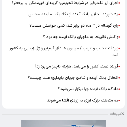
اجرای ارز تک‌نرخی در شرایط تحریمی؛ گزینه‌ای غیرممکن یا پرخطر؟
●
پشت‌پرده انحلال بانک آینده از نگاه یک نماینده مجلس
●
ران گوساله در ۳ ماه دو برابر شد؛ کسی حواسش هست؟
●
واکنش قالیباف به ماجرای بانک آینده چه بود ؟
●
واردات عجیب و غریب / میلیون‌ها دلار آب‌پنیر و ژل زیبایی به کشور
●
آمد
فولاد نصف کشور را می‌بلعد، هزینه ناچیز می‌پردازد!
●
انحلال بانک آینده و شادی جریان پایداری؛ علت چیست؟
●
دادگاه بانک آینده چرا برگزار نمی‌شود؟
●
ده متخلف بزرگ ارزی به زودی افشا می‌شوند
●
تبلیغات