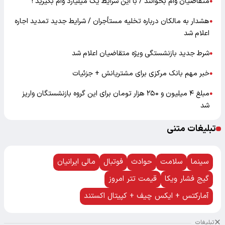
متقاضیان وام بخوانند / با این شرایط یک میلیارد وام بگیرید !
●
هشدار به مالکان درباره تخلیه مستأجران / شرایط جدید تمدید اجاره
●
اعلام شد
شرط جدید بازنشستگی ویژه متقاضیان اعلام شد
●
خبر مهم بانک مرکزی برای مشتریانش + جزئیات
●
مبلغ ۴ میلیون و ۲۵۰ هزار تومان برای این گروه بازنشستگان واریز
●
شد
تبلیغات متنی
سینما
سلامت
حوادث
فوتبال
مالی ایرانیان
گیج فشار ویکا
قیمت تتر امروز
آمارکتس + ایکس چیف + کپیتال اکستند
تبلیغات