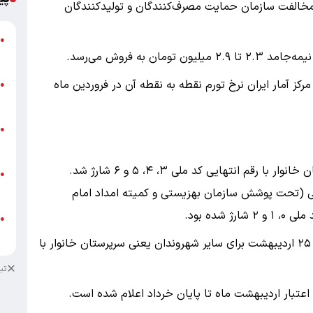
ا مخالفت سازمان حمایت مصرف‌کنندگان و تولیدکنندگان
گ
●
ق
کز آمار ایران نرخ تورم نقطه به نقطه آن در فروردین ماه
ت
●
م
ن
●
ص
در این هفته، یکشنبه ۲۰ اردیبهشت کالابرگ سرپرستان خانوار با رقم انتهایی کد ملی ۳، ۴، ۵ و ۶ شارژ شد.
ط
●
ک
 حمایتی (تحت پوشش سازمان بهزیستی و کمیته امداد امام
ده بود.
ط
●
ک
در ادامه شارژ کالابرگ ایرانیان ساکن در کشور جمعه ۲۵ اردیبهشت برای سایر شهروندان یعنی سرپرستان خانوار با
تب