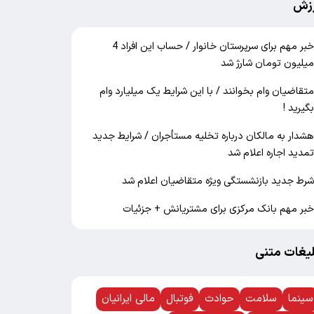
زش
خبر مهم برای سرپرستان خانوار / حساب این افراد 4
یلیون تومان شارژ شد
تقاضیان وام بخوانند / با این شرایط یک میلیارد وام
گیرید !
شدار به مالکان درباره تخلیه مستأجران / شرایط جدید
مدید اجاره اعلام شد
رط جدید بازنشستگی ویژه متقاضیان اعلام شد
بر مهم بانک مرکزی برای مشتریانش + جزئیات
لیغات متنی
سینما
سلامت
حوادث
فوتبال
مالی ایرانیان