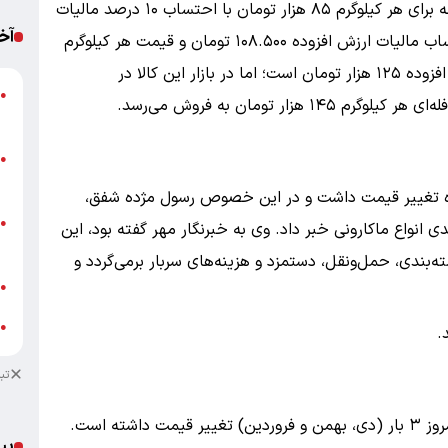
اعلام کرد، قیمت شکر سفید تولید داخل درب کارخانه برای هر کیلوگرم ۸۵ هزار تومان با احتساب ۱۰ درصد مالیات
آخ
ارزش افزوده، قیمت فله‌ای برای مصرف‌کننده با احتساب مالیات ارزش افزوده ۱۰۸.۵۰۰ تومان و قیمت هر کیلوگرم
بسته‌بندی برای مصرف‌کننده به اضافه مالیات ارزش افزوده ۱۲۵ هزار تومان است؛ اما در بازار این کالا در
●
م
م
●
ب
 ماه تغییر قیمت داشت و در این خصوص رسول مژده شفق،
ه
●
نجمن صنفی ماکارونی از افزایش ۳۱ درصدی انواع ماکارونی خبر داد. وی به خبرنگار مهر گفته بود، این
ت
‌بندی، حمل‌ونقل، دستمزد و هزینه‌های سربار برمی‌گردد و
ش
●
خ
●
.
تب
روغن خوراکی با حذف ارز ترجیحی از دی ۱۴۰۴ تا امروز ۳ بار (دی، بهمن و فروردین) تغییر قیمت داشته است.
پی