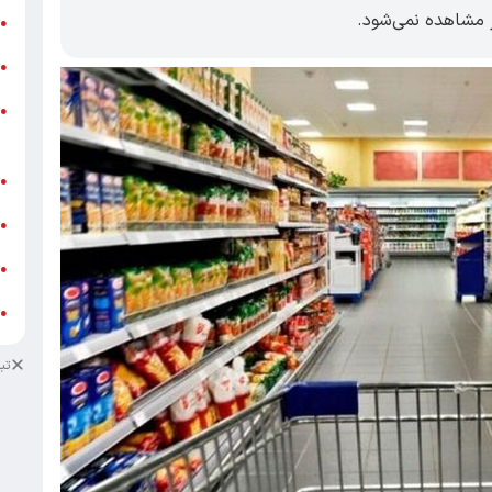
ر مشاهده نمی‌شود.
ر
●
و
●
و
●
ز
ف
●
ا
●
د
●
د
●
تب