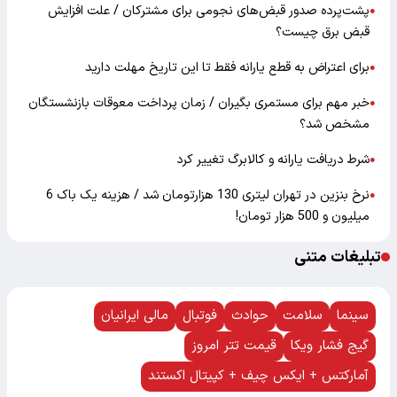
پشت‌پرده صدور قبض‌های نجومی برای مشترکان / علت افزایش
●
قبض برق چیست؟
برای اعتراض به قطع یارانه فقط تا این تاریخ مهلت دارید
●
خبر مهم برای مستمری بگیران / زمان پرداخت معوقات بازنشستگان
●
مشخص شد؟
شرط دریافت یارانه و کالابرگ تغییر کرد
●
نرخ بنزین در تهران لیتری 130 هزارتومان شد / هزینه یک باک 6
●
میلیون و 500 هزار تومان!
تبلیغات متنی
سینما
سلامت
حوادث
فوتبال
مالی ایرانیان
گیج فشار ویکا
قیمت تتر امروز
آمارکتس + ایکس چیف + کپیتال اکستند