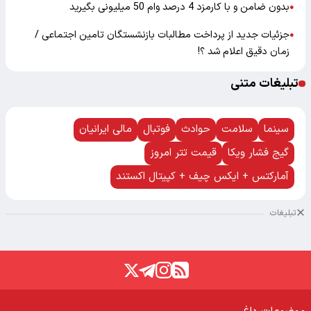
بدون ضامن و با کارمزد 4 درصد وام 50 میلیونی بگیرید
●
جزئیات جدید از پرداخت مطالبات بازنشستگان تامین اجتماعی /
●
زمان دقیق اعلام شد ؟!
تبلیغات متنی
سینما
سلامت
حوادث
فوتبال
مالی ایرانیان
گیج فشار ویکا
قیمت تتر امروز
آمارکتس + ایکس چیف + کپیتال اکستند
تبلیغات