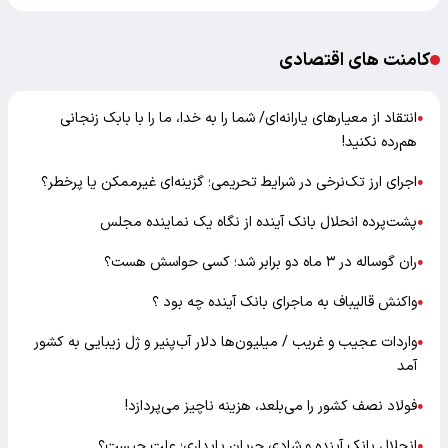
کامنت های اقتصادی
انتقاد از معیارهای یارانه‌ای/ شما را به خدا، ما را با بابک زنجانی
●
هم‌رده نکنید!
اجرای ارز تک‌نرخی در شرایط تحریمی؛ گزینه‌ای غیرممکن یا پرخطر؟
●
پشت‌پرده انحلال بانک آینده از نگاه یک نماینده مجلس
●
ران گوساله در ۳ ماه دو برابر شد؛ کسی حواسش هست؟
●
واکنش قالیباف به ماجرای بانک آینده چه بود ؟
●
واردات عجیب و غریب / میلیون‌ها دلار آب‌پنیر و ژل زیبایی به کشور
●
آمد
فولاد نصف کشور را می‌بلعد، هزینه ناچیز می‌پردازد!
●
انحلال بانک آینده و شادی جریان پایداری؛ علت چیست؟
●