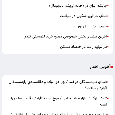
جایگاه ایران در «جاده ابریشم دیجیتال»
●
شتاب در فیبر، سکون در سیاست
●
تقویت پتانسیل بورس
●
آخرین هشدار بخش خصوصی درباره خرید تضمینی گندم
●
باز تولید رانت در اقتصاد مسکن
●
آخرین اخبار
صدای بازنشستگان در آمد / چرا حق اولاد و عائله‌مندیِ بازنشستگان
●
افزایش نیافت؟
شوک بزرگ در بازار مواد غذایی / موج جدید افزایش قیمت‌ها در راه
●
است
بازار خودرو‌های وارداتی در آستانه بحران / حواله‌فروشی غیرقانونی شد
●