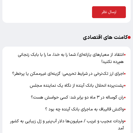
ارسال نظر
کامنت های اقتصادی
انتقاد از معیارهای یارانه‌ای/ شما را به خدا، ما را با بابک زنجانی
●
هم‌رده نکنید!
اجرای ارز تک‌نرخی در شرایط تحریمی؛ گزینه‌ای غیرممکن یا پرخطر؟
●
پشت‌پرده انحلال بانک آینده از نگاه یک نماینده مجلس
●
ران گوساله در ۳ ماه دو برابر شد؛ کسی حواسش هست؟
●
واکنش قالیباف به ماجرای بانک آینده چه بود ؟
●
واردات عجیب و غریب / میلیون‌ها دلار آب‌پنیر و ژل زیبایی به کشور
●
آمد