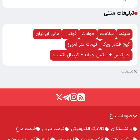
تبلیغات متنی
سینما
سلامت
حوادث
فوتبال
مالی ایرانیان
گیج فشار ویکا
قیمت تتر امروز
آمارکتس + ایکس چیف + کپیتال اکستند
تبلیغات
موضوعات داغ
بازنشستگان
کالابرگ الکترونیکی
قیمت بنزین
قیمت مرغ
بانک مرکزی
بانک صادرات
قبض برق
یارانه
ثبت نام خودرو