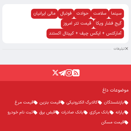
سینما
سلامت
حوادث
فوتبال
مالی ایرانیان
گیج فشار ویکا
قیمت تتر امروز
آمارکتس + ایکس چیف + کپیتال اکستند
تبلیغات
موضوعات داغ
بازنشستگان
کالابرگ الکترونیکی
قیمت بنزین
قیمت مرغ
یارانه
بانک مرکزی
بانک صادرات
قبض برق
ثبت نام خودرو
قیمت مسکن