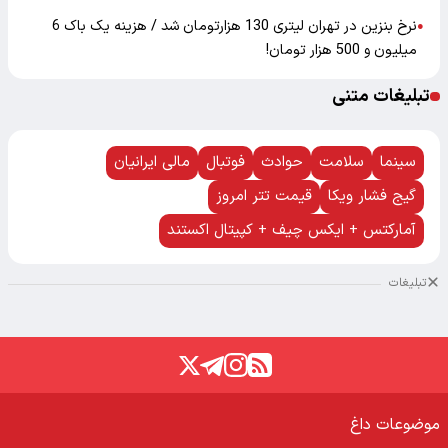
نرخ بنزین در تهران لیتری 130 هزارتومان شد / هزینه یک باک 6
●
میلیون و 500 هزار تومان!
تبلیغات متنی
سینما
سلامت
حوادث
فوتبال
مالی ایرانیان
گیج فشار ویکا
قیمت تتر امروز
آمارکتس + ایکس چیف + کپیتال اکستند
تبلیغات
موضوعات داغ