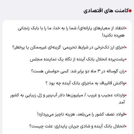
کامنت های اقتصادی
انتقاد از معیارهای یارانه‌ای/ شما را به خدا، ما را با بابک زنجانی
●
هم‌رده نکنید!
اجرای ارز تک‌نرخی در شرایط تحریمی؛ گزینه‌ای غیرممکن یا پرخطر؟
●
پشت‌پرده انحلال بانک آینده از نگاه یک نماینده مجلس
●
ران گوساله در ۳ ماه دو برابر شد؛ کسی حواسش هست؟
●
واکنش قالیباف به ماجرای بانک آینده چه بود ؟
●
واردات عجیب و غریب / میلیون‌ها دلار آب‌پنیر و ژل زیبایی به کشور
●
آمد
فولاد نصف کشور را می‌بلعد، هزینه ناچیز می‌پردازد!
●
انحلال بانک آینده و شادی جریان پایداری؛ علت چیست؟
●