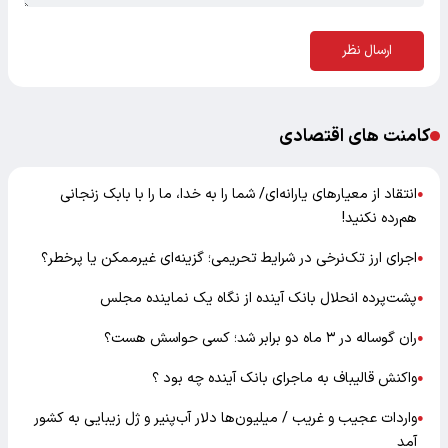
ارسال نظر
کامنت های اقتصادی
انتقاد از معیارهای یارانه‌ای/ شما را به خدا، ما را با بابک زنجانی
●
هم‌رده نکنید!
اجرای ارز تک‌نرخی در شرایط تحریمی؛ گزینه‌ای غیرممکن یا پرخطر؟
●
پشت‌پرده انحلال بانک آینده از نگاه یک نماینده مجلس
●
ران گوساله در ۳ ماه دو برابر شد؛ کسی حواسش هست؟
●
واکنش قالیباف به ماجرای بانک آینده چه بود ؟
●
واردات عجیب و غریب / میلیون‌ها دلار آب‌پنیر و ژل زیبایی به کشور
●
آمد